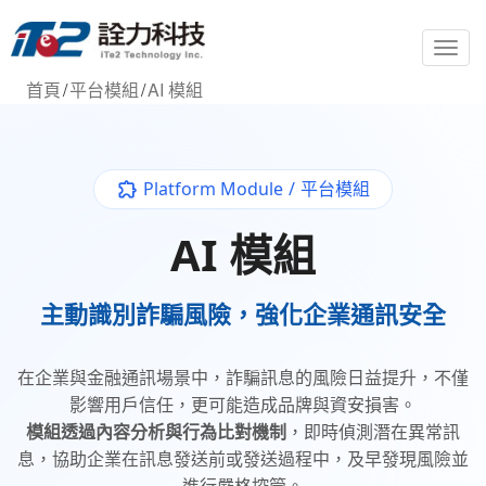
T
o
首頁
/
平台模組
/
AI 模組
g
g
l
e
Platform Module
/
平台模組
n
a
AI 模組
v
i
g
主動識別詐騙風險，強化企業通訊安全
a
t
i
在企業與金融通訊場景中，詐騙訊息的風險日益提升，不僅
o
影響用戶信任，更可能造成品牌與資安損害。
n
模組透過內容分析與行為比對機制
，即時偵測潛在異常訊
息，協助企業在訊息發送前或發送過程中，及早發現風險並