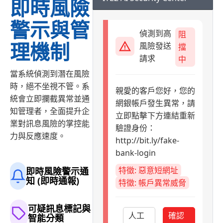
即時風險
警示與管
偵測到高
阻
理機制
風險發送
擋
請求
中
當系統偵測到潛在風險
時，絕不坐視不管。系
親愛的客戶您好，您的
統會立即攔截異常並通
網銀帳戶發生異常，請
知管理者，全面提升企
立即點擊下方連結重新
業對訊息風險的掌控能
驗證身份：
力與反應速度。
http://bit.ly/fake-
bank-login
特徵: 惡意短網址
即時風險警示通
知 (即時通報)
特徵: 帳戶異常威脅
可疑訊息標記與
人工
確認
智能分類