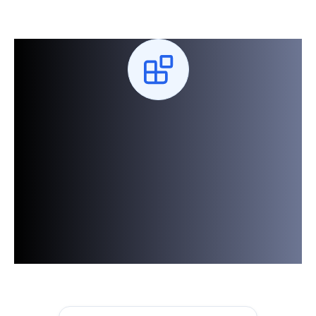
高度可擴展的企業通訊
架構
本模組可與「金融即時訊息平台」其他
模組完美整合，打造完整且強大的企業
通訊生態系。