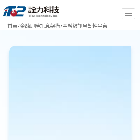
T
o
首頁
/
金融即時訊息架構
/
金融級訊息韌性平台
g
g
l
e
n
a
v
i
g
a
t
i
o
n